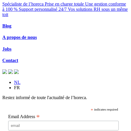
Spécialiste de l’horeca
Prise en charge totale
Une gestion conforme
à 100 %
Support personnalisé 24/7
Vos solutions RH sous un même
toit
Blog
A propos de nous
Jobs
Contact
NL
FR
Restez informé de toute l'actualité de l’horeca.
*
indicates required
*
Email Address