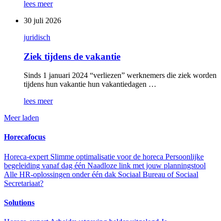
lees meer
30 juli 2026
juridisch
Ziek tijdens de vakantie
Sinds 1 januari 2024 “verliezen” werknemers die ziek worden
tijdens hun vakantie hun vakantiedagen …
lees meer
Meer laden
Horecafocus
Horeca-expert
Slimme optimalisatie voor de horeca
Persoonlijke
begeleiding vanaf dag één
Naadloze link met jouw planningstool
Alle HR-oplossingen onder één dak
Sociaal Bureau of Sociaal
Secretariaat?
Solutions