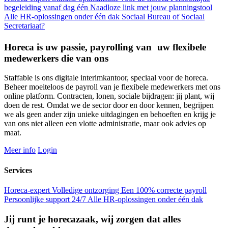
begeleiding vanaf dag één
Naadloze link met jouw planningstool
Alle HR-oplossingen onder één dak
Sociaal Bureau of Sociaal
Secretariaat?
Horeca is uw passie, payrolling van uw flexibele
medewerkers die van ons
Staffable is ons digitale interimkantoor, speciaal voor de horeca.
Beheer moeiteloos de payroll van je flexibele medewerkers met ons
online platform. Contracten, lonen, sociale bijdragen: jij plant, wij
doen de rest. Omdat we de sector door en door kennen, begrijpen
we als geen ander zijn unieke uitdagingen en behoeften en krijg je
van ons niet alleen een vlotte administratie, maar ook advies op
maat.
Meer info
Login
Services
Horeca-expert
Volledige ontzorging
Een 100% correcte payroll
Persoonlijke support 24/7
Alle HR-oplossingen onder één dak
Jij runt je horecazaak, wij zorgen dat alles